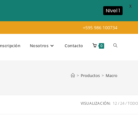
X
NIvel 1
+595 986 100734
Alternar
Inscripción
Nosotros
Contacto
0
búsqueda
>
Productos
>
Macro
de
VISUALIZACIÓN:
12
24
TODO
la
web