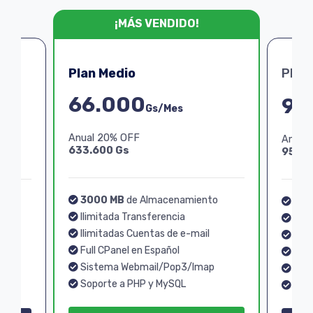
¡MÁS VENDIDO!
Plan Medio
Plan
66.000
99
Gs/Mes
Anual 20% OFF
Anual
633.600 Gs
950.4
3000 MB
de Almacenamiento
o
40
Ilimitada Transferencia
Ilim
Ilimitadas Cuentas de e-mail
Ilim
Full CPanel en Español
Full
Sistema Webmail/Pop3/Imap
p
Sis
Soporte a PHP y MySQL
Sopo