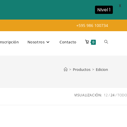
X
NIvel 1
+595 986 100734
Alternar
Inscripción
Nosotros
Contacto
0
búsqueda
>
Productos
>
Edicion
de
VISUALIZACIÓN:
12
24
TODO
la
web